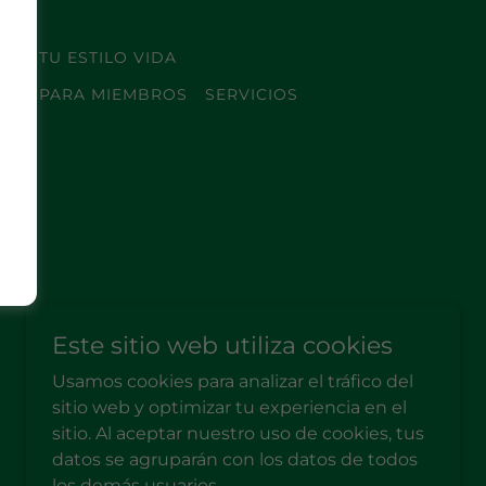
MA TU ESTILO VIDA
IAS
PARA MIEMBROS
SERVICIOS
AD
Con tecnología de
Este sitio web utiliza cookies
Usamos cookies para analizar el tráfico del
sitio web y optimizar tu experiencia en el
sitio. Al aceptar nuestro uso de cookies, tus
datos se agruparán con los datos de todos
los demás usuarios.