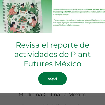
Revisa el reporte de
actividades de Plant
ENVIAR
Futures México
otegido por reCAPTCHA y aplican las
Política de privacidad
y los
Términos de 
AQUÍ
Medicina Culinaria México