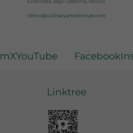
Ensenada, Baja California, Mexico
clinica@culinaryamedicinae.com
m
X
YouTube
Facebook
Ins
Linktree