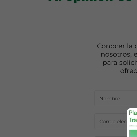
Conocer la 
nosotros, 
para solic
ofre
Nombre
Correo electrón