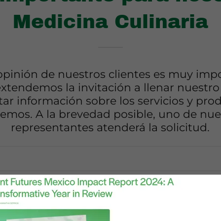
Medicina Culinaria
opinión de nuestros clientes es muy imp
extendemos la invitación a llenar nuestro
itar información sobre los servicios y pr
cemos. A la brevedad posible, uno de nue
representantes atenderá la solicitud.
ico*