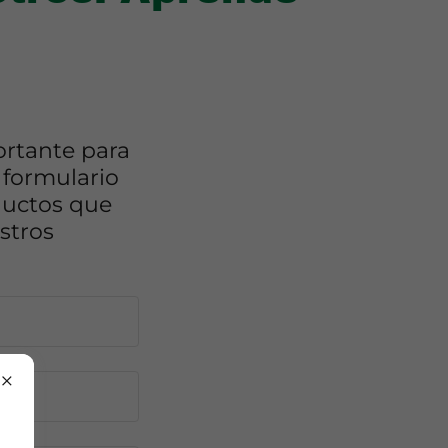
ortante para
 formulario
oductos que
stros