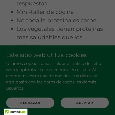
respuestas
Mini-taller de cocina
No toda la proteína es carne.
Los vegetales tienen proteínas
mas saludables que los
animales
Este sitio web utiliza cookies
Usamos cookies para analizar el tráfico del sitio
web y optimizar tu experiencia en el sitio. Al
aceptar nuestro uso de cookies, tus datos se
agruparán con los datos de todos los demás
Cena de año nuevo 2022
usuarios.
saludable, deliciosa y muy
mexicana
RECHAZAR
ACEPTAR